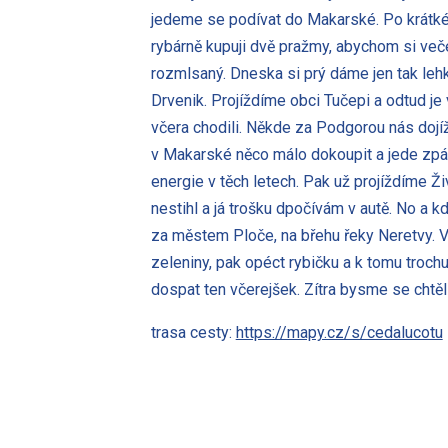
jedeme se podívat do Makarské. Po krátké p
rybárně kupuji dvě pražmy, abychom si veče
rozmlsaný. Dneska si prý dáme jen tak leh
Drvenik. Projíždíme obci Tučepi a odtud j
včera chodili. Někde za Podgorou nás dojíž
v Makarské něco málo dokoupit a jede zpátk
energie v těch letech. Pak už projíždíme 
nestihl a já trošku dpočívám v autě. No a
za městem Ploče, na břehu řeky Neretvy. V
zeleniny, pak opéct rybičku a k tomu troch
dospat ten včerejšek. Zítra bysme se chtě
trasa cesty:
https://mapy.cz/s/cedalucotu