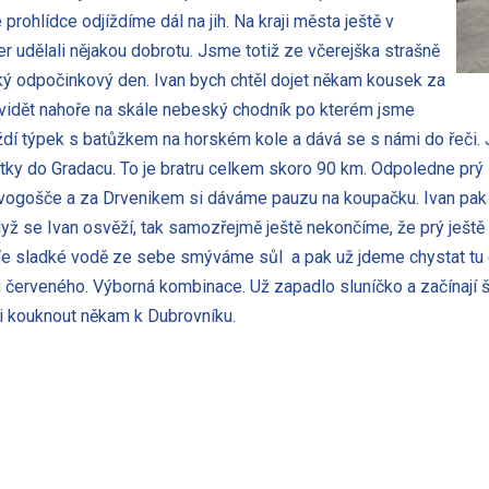
rohlídce odjíždíme dál na jih. Na kraji města ještě v
r udělali nějakou dobrotu. Jsme totiž ze včerejška strašně
ký odpočinkový den. Ivan bych chtěl dojet někam kousek za
e vidět nahoře na skále nebeský chodník po kterém jsme
dí týpek s batůžkem na horském kole a dává se s námi do řeči. J
y do Gradacu. To je bratru celkem skoro 90 km. Odpoledne prý si
Živogošče a za Drvenikem si dáváme pauzu na koupačku. Ivan pak
 když se Ivan osvěží, tak samozřejmě ještě nekončíme, že prý ješ
e sladké vodě ze sebe smýváme sůl a pak už jdeme chystat tu do
u červeného. Výborná kombinace. Už zapadlo sluníčko a začínají š
li kouknout někam k Dubrovníku.