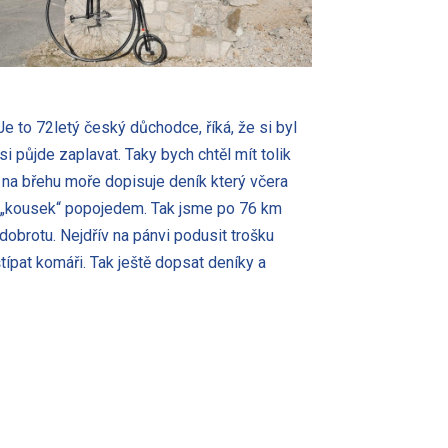
e to 72letý český důchodce, říká, že si byl
 půjde zaplavat. Taky bych chtěl mít tolik
 na břehu moře dopisuje deník který včera
tě „kousek“ popojedem. Tak jsme po 76 km
brotu. Nejdřív na pánvi podusit trošku
típat komáři. Tak ještě dopsat deníky a