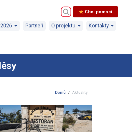
Chci pomoci
 2026
Partneři
O projektu
Kontakty
děsy
Domů
Aktuality