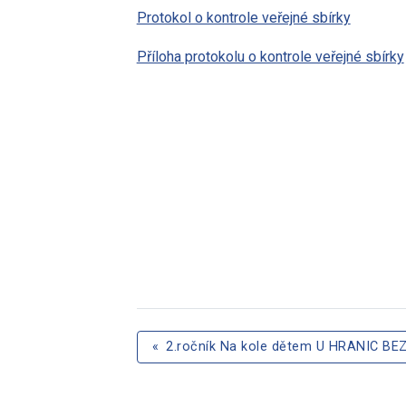
Protokol o kontrole veřejné sbírky
Příloha protokolu o kontrole veřejné sbírky
«
2.ročník Na kole dětem U HRANIC BE