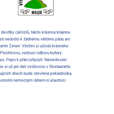
desítky cyklistů, takže krásnou krajinou
ěstí nedošlo k žádnému většímu pádu ani
artin Zimen. Všichni si užívali krásného
Peichlovou, vedoucí odboru kultury
, Pepo k přání připojili. Následovalo
me si už jen dali svíčkovou v Restaurantu
dujících dnech bude otevřena pokladnička,
í pomohli nemocným dětem.ní účastníci