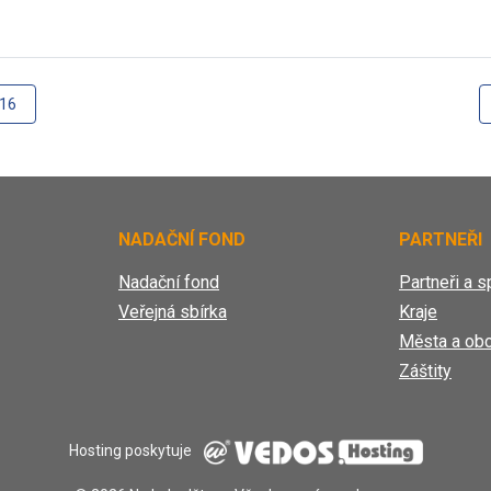
016
NADAČNÍ FOND
PARTNEŘI
Nadační fond
Partneři a s
Veřejná sbírka
Kraje
Města a ob
Záštity
Hosting poskytuje