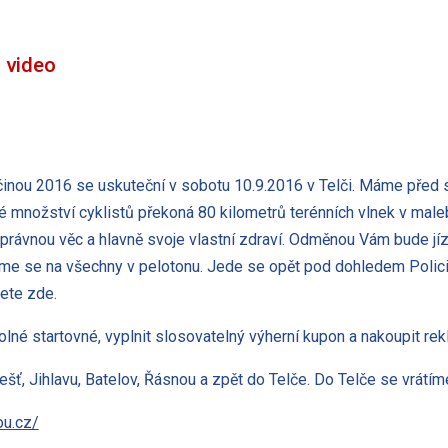
– video
inou 2016 se uskuteční v sobotu 10.9.2016 v Telči. Máme před 
lké množství cyklistů překoná 80 kilometrů terénních vlnek v mal
 správnou věc a hlavně svoje vlastní zdraví. Odměnou Vám bude j
íme se na všechny v pelotonu. Jede se opět pod dohledem Polici
nete zde.
lné startovné, vyplnit slosovatelný výherní kupon a nakoupit re
ť, Jihlavu, Batelov, Řásnou a zpět do Telče. Do Telče se vrátím
ou.cz/