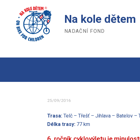
Na kole dětem
NADAČNÍ FOND
25/09/2016
Trasa:
Telč – Třešť – Jihlava – Batelov – 
Délka trasy:
77 km
6. ročník cyklovýletu je minulost