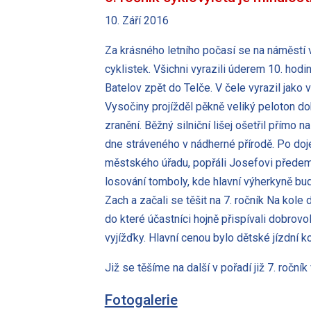
10. Září 2016
Za krásného letního počasí se na náměstí v
cyklistek. Všichni vyrazili úderem 10. hod
Batelov zpět do Telče. V čele vyrazil jako
Vysočiny projížděl pěkně veliký peloton d
zranění. Běžný silniční lišej ošetřil přímo
dne stráveného v nádherné přírodě. Po doj
městského úřadu, popřáli Josefovi předem 
losování tomboly, kde hlavní výherkyně bude
Zach a začali se těšit na 7. ročník Na kol
do které účastníci hojně přispívali dobro
vyjížďky. Hlavní cenou bylo dětské jízdní ko
Již se těšíme na další v pořadí již 7. ročník
Fotogalerie