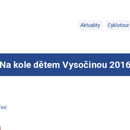
Aktuality
Cyklotour
Na kole dětem Vysočinou 201
Telč
í