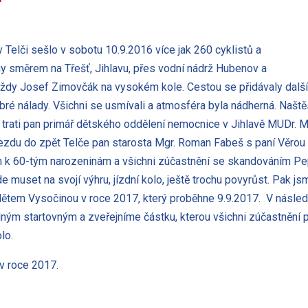
 Telči sešlo v sobotu 10.9.2016 více jak 260 cyklistů a
iny směrem na Třešť, Jihlavu, přes vodní nádrž Hubenov a
 vždy Josef Zimovčák na vysokém kole. Cestou se přidávaly další 
obré nálady. Všichni se usmívali a atmosféra byla nádherná. Našt
 na trati pan primář dětského oddělení nemocnice v Jihlavě MUDr. M
ezdu do zpět Telče pan starosta Mgr. Roman Fabeš s paní Věrou 
k 60-tým narozeninám a všichni zúčastnění se skandováním Pepo
 muset na svojí výhru, jízdní kolo, ještě trochu povyrůst. Pak js
e dětem Vysočinou v roce 2017, který proběhne 9.9.2017. V násle
volným startovným a zveřejníme částku, kterou všichni zúčastněn
lo.
 v roce 2017.