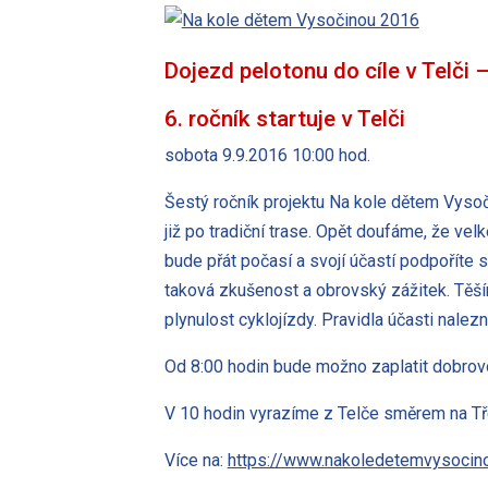
Dojezd pelotonu do cíle v Telči 
6. ročník startuje v Telči
sobota 9.9.2016 10:00 hod.
Šestý ročník projektu Na kole dětem Vysoč
již po tradiční trase. Opět doufáme, že ve
bude přát počasí a svojí účastí podpoříte
taková zkušenost a obrovský zážitek. Těš
plynulost cyklojízdy. Pravidla účasti nalez
Od 8:00 hodin bude možno zaplatit dobrovo
V 10 hodin vyrazíme z Telče směrem na Třeš
Více na:
https://www.nakoledetemvysocin