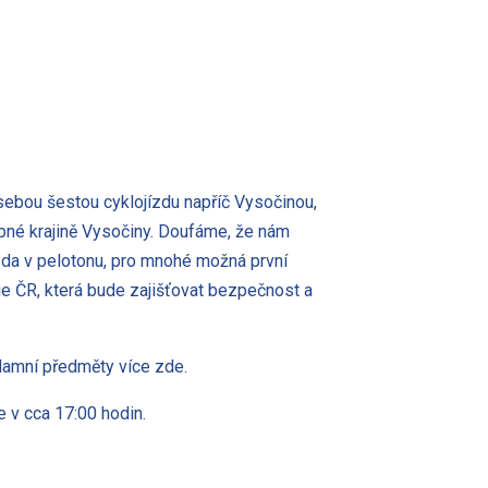
sebou šestou cyklojízdu napříč Vysočinou,
ebné krajině Vysočiny. Doufáme, že nám
ízda v pelotonu, pro mnohé možná první
e ČR, která bude zajišťovat bezpečnost a
klamní předměty více zde.
e v cca 17:00 hodin.