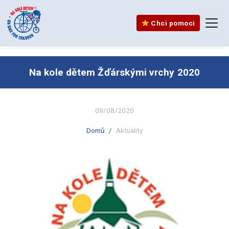
Chci pomoci
Na kole dětem Žďárskými vrchy 2020
09/08/2020
Domů
Aktuality