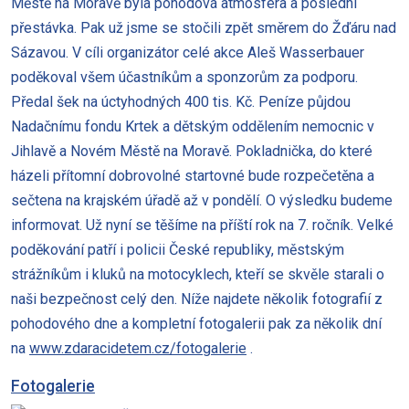
Městě na Moravě byla pohodová atmosféra a poslední
přestávka. Pak už jsme se stočili zpět směrem do Žďáru nad
Sázavou. V cíli organizátor celé akce Aleš Wasserbauer
poděkoval všem účastníkům a sponzorům za podporu.
Předal šek na úctyhodných 400 tis. Kč. Peníze půjdou
Nadačnímu fondu Krtek a dětským oddělením nemocnic v
Jihlavě a Novém Městě na Moravě. Pokladnička, do které
házeli přítomní dobrovolné startovné bude rozpečetěna a
sečtena na krajském úřadě až v pondělí. O výsledku budeme
informovat. Už nyní se těšíme na příští rok na 7. ročník. Velké
poděkování patří i policii České republiky, městským
strážníkům i kluků na motocyklech, kteří se skvěle starali o
naši bezpečnost celý den. Níže najdete několik fotografií z
pohodového dne a kompletní fotogalerii pak za několik dní
na
www.zdaracidetem.cz/fotogalerie
.
Fotogalerie