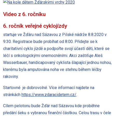
Video z 6. ročníku
6. ročník veřejné cyklojízdy
startuje ve Žďáru nad Sázavou z Pilské nádrže 8.8.2020 v
9:30. Registrace bude probíhat od 8:00. Přidejte se k
charitativní cyklo jízdě a podpořte svojí účastí děti, které se
léčí s onkologickými onemocněními. Akci zaštiťuje Aleš
Wasserbauer, handicapovaný cyklista šlapající jednou nohou,
kterému byla amputována noha ve stehnu během léčby
rakoviny.
Startovné je dobrovolné. Více informací najdete na
stránkách
https://www.zdaracidetem.cz/
.
Cílem pelotonu bude Žďár nad Sázavou kde proběhne
předání šeku s vybranou finanční částkou. Celou trasu v čele