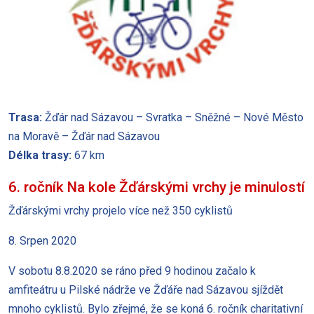
Trasa:
Žďár nad Sázavou – Svratka – Sněžné – Nové Město
na Moravě – Žďár nad Sázavou
Délka trasy:
67 km
6. ročník Na kole Žďárskými vrchy je minulostí
Žďárskými vrchy projelo více než 350 cyklistů
8. Srpen 2020
V sobotu 8.8.2020 se ráno před 9 hodinou začalo k
amfiteátru u Pilské nádrže ve Žďáře nad Sázavou sjíždět
mnoho cyklistů. Bylo zřejmé, že se koná 6. ročník charitativní