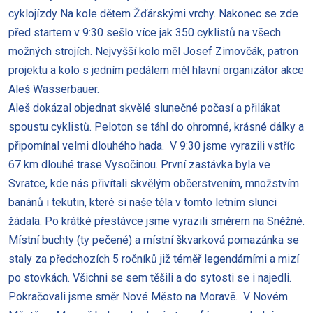
cyklojízdy Na kole dětem Žďárskými vrchy. Nakonec se zde
před startem v 9:30 sešlo více jak 350 cyklistů na všech
možných strojích. Nejvyšší kolo měl Josef Zimovčák, patron
projektu a kolo s jedním pedálem měl hlavní organizátor akce
Aleš Wasserbauer.
Aleš dokázal objednat skvělé slunečné počasí a přilákat
spoustu cyklistů. Peloton se táhl do ohromné, krásné dálky a
připomínal velmi dlouhého hada. V 9:30 jsme vyrazili vstříc
67 km dlouhé trase Vysočinou. První zastávka byla ve
Svratce, kde nás přivítali skvělým občerstvením, množstvím
banánů i tekutin, které si naše těla v tomto letním slunci
žádala. Po krátké přestávce jsme vyrazili směrem na Sněžné.
Místní buchty (ty pečené) a místní škvarková pomazánka se
staly za předchozích 5 ročníků již téměř legendárními a mizí
po stovkách. Všichni se sem těšili a do sytosti se i najedli.
Pokračovali jsme směr Nové Město na Moravě. V Novém