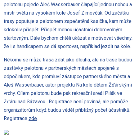
pelotonu pojede Aleš Wasserbauer šlapající jednou nohou a
mistr světa na vysokém kole Josef Zimovčák. Od začátku
trasy poputuje s pelotonem zapečetěná kasička, kam může
kdokoliv přispět. Přispět mohou účastníci dobrovolným
startovným. Dále bychom chtěli ukázat a motivovat všechny,
že i s handicapem se dá sportovat, například jezdit na kole.
Někomu se může trasa zdát jako dlouhá, ale na trase budou
zastávky pelotonu v partnerských městech spojené s
odpočinkem, kde promluví zástupce partnerského města a
Aleš Wasserbauer, autor projektu Na kole dětem Žďárskými
vrchy. Cílem pelotonu bude pak rekreační areál Pilák ve
Žďáru nad Sázavou. Registrace není povinná, ale pomůže
organizátorům když budou vědět přibližný počet účastníků.
Registrace
zde
.