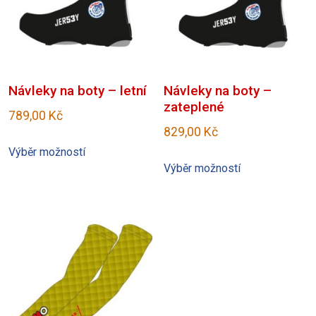
Návleky na boty – letní
Návleky na boty –
zateplené
789,00
Kč
829,00
Kč
Tento
Výběr možností
Tento
produkt
Výběr možností
produkt
má
má
více
více
variant.
variant.
Možnosti
Možnosti
lze
lze
vybrat
vybrat
na
na
stránce