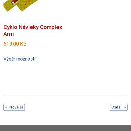
stránce
produktu
produktu
Cyklo Návleky Complex
Arm
619,00
Kč
Tento
Výběr možností
produkt
má
více
variant.
Možnosti
lze
«
Novější
Starší
»
vybrat
na
stránce